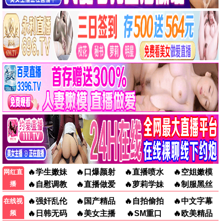
第二十条
周处除三害
剧情/喜剧
动作/犯罪
免费观看
免费观看
最新电影 · 免费抢先看
沙丘2
哥斯拉大战金刚2