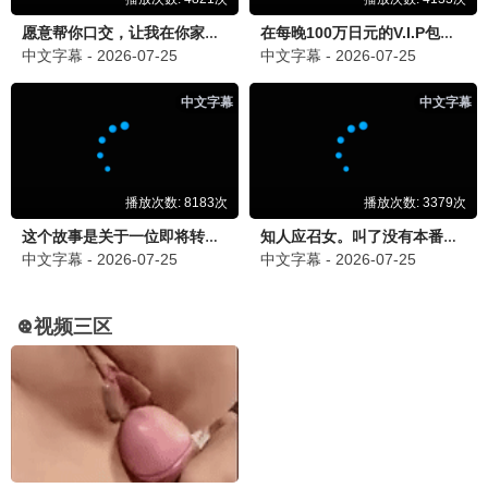
提交留言
6080影视大全
海量高清影视免费看 · 4K蓝光画质 · 每日更新 · 零成本观影
快速导航