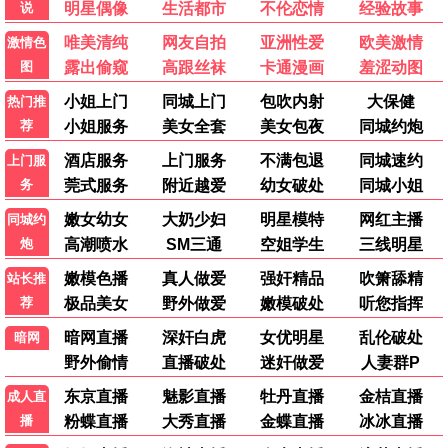
奥本海默
银河护卫队3
4K HDR/传记
4K/动作
4K蓝光
4K蓝光
碟中谍7
阿凡达2
4K/动作
4K/奇幻