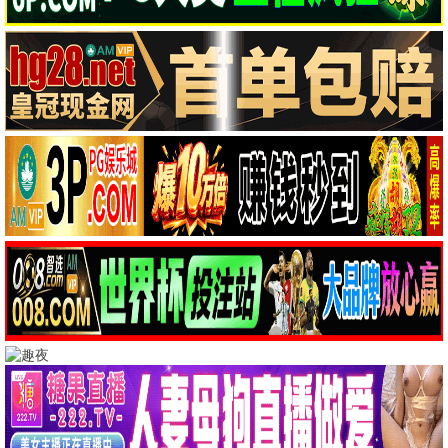
热门推荐 · 全网刷屏
更多
热辣滚烫
飞驰人生3
喜剧/励志
喜剧/运动
免费观看
免费观看