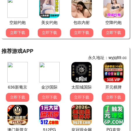
伸冤人3
海王2
动作/犯罪
动作/奇幻
喜剧爆笑 · 快乐源泉
年会不能停
人生路不熟
喜剧/职场
喜剧/公路