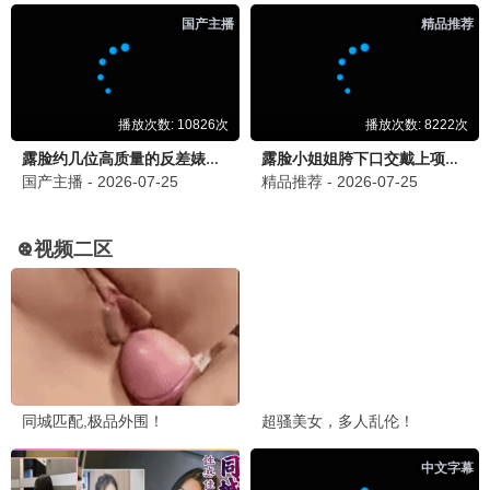
🥇 热播榜TOP1 · 热辣滚烫
本周播放量 4.2亿
🥈 飙升榜TOP1 · 沙丘2
飙升率 +780%
🥉 口碑榜TOP1 · 奥本海默
评分 9.6分
⭐ 期待榜TOP1 · 封神第二部
想看人数 328w