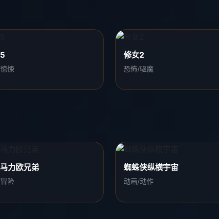
5
修女2
/惊悚
恐怖/驱魔
马力欧兄弟
蜘蛛侠纵横宇宙
/冒险
动画/动作