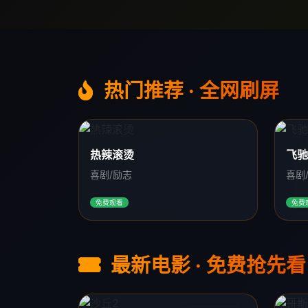
热门推荐 · 全网刷屏
热辣滚烫
飞驰
喜剧/励志
喜剧
免费观看
免费
最新电影 · 免费抢先看