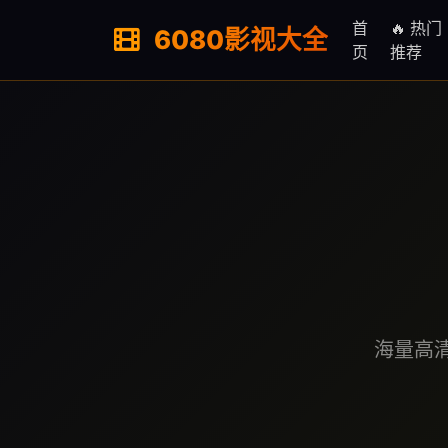
首
🔥 热门
6080影视大全
页
推荐
海量高清