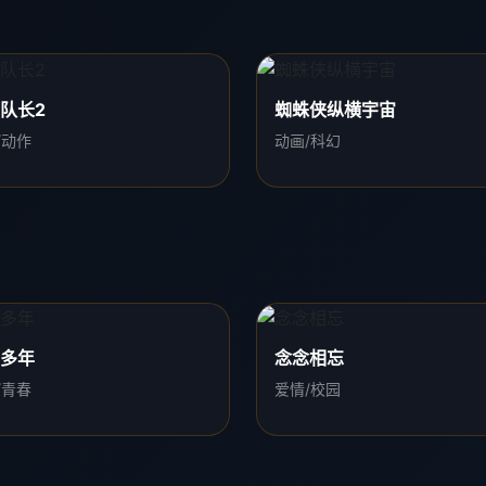
队长2
蜘蛛侠纵横宇宙
/动作
动画/科幻
多年
念念相忘
/青春
爱情/校园