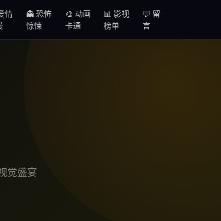
 爱情
👻 恐怖
🎨 动画
📊 影视
💬 留
漫
惊悚
卡通
榜单
言
享视觉盛宴