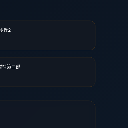
 沙丘2
· 封神第二部