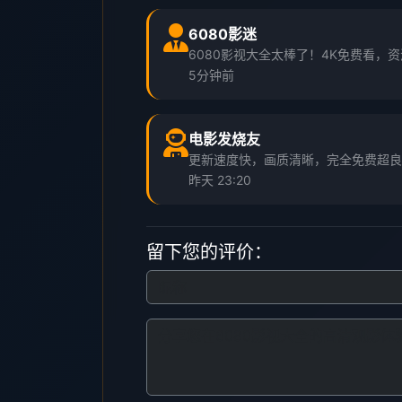
6080影迷
6080影视大全太棒了！4K免费看，
5分钟前
电影发烧友
更新速度快，画质清晰，完全免费超良
昨天 23:20
留下您的评价：