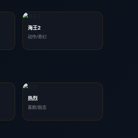
海王2
动作/奇幻
热烈
喜剧/励志