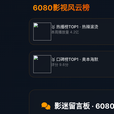
6080影视风云榜
🥇 热播榜TOP1 · 热辣滚烫
本周播放量 4.2亿
🥉 口碑榜TOP1 · 奥本海默
评分 9.6分
影迷留言板 · 60